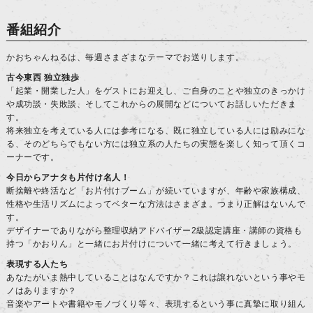
番組紹介
かおちゃんねるは、毎週さまざまなテーマでお送りします。
古今東西 独立独歩
「起業・開業した人」をゲストにお迎えし、ご自身のことや独立のきっかけ
や成功談・失敗談、そしてこれからの展開などについてお話しいただきま
す。
将来独立を考えている人には参考になる、既に独立している人には励みにな
る、そのどちらでもない方には独立系の人たちの実態を楽しく知って頂くコ
ーナーです。
今日からアナタも片付け名人！
断捨離や終活など「お片付けブーム」が続いていますが、年齢や家族構成、
性格や生活リズムによってベターな方法はさまざま。つまり正解はないんで
す。
デザイナーでありながら整理収納アドバイザー2級認定講座・講師の資格も
持つ「かおりん」と一緒にお片付けについて一緒に考えて行きましょう。
表現する人たち
あなたがいま熱中していることはなんですか？これは譲れないという事やモ
ノはありますか？
音楽やアートや書籍やモノづくり等々、表現するという事に真摯に取り組ん